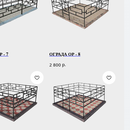
 - 7
ОГРАДА ОР - 8
р.
2 800