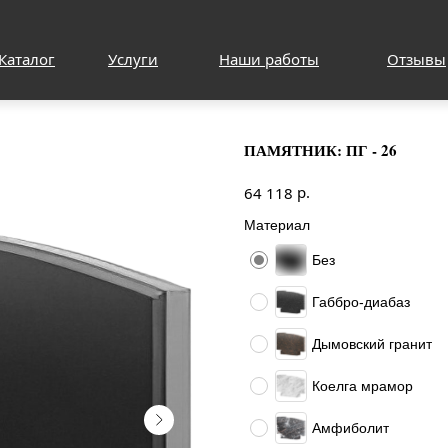
Каталог
Услуги
Наши работы
Отзывы
ПАМЯТНИК: ПГ - 26
р.
64 118
Материал
Без
Габбро-диабаз
Дымовский гранит
Коелга мрамор
Амфиболит