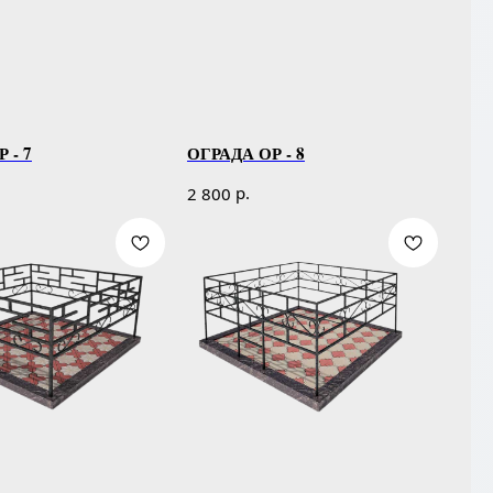
 - 7
ОГРАДА ОР - 8
р.
2 800