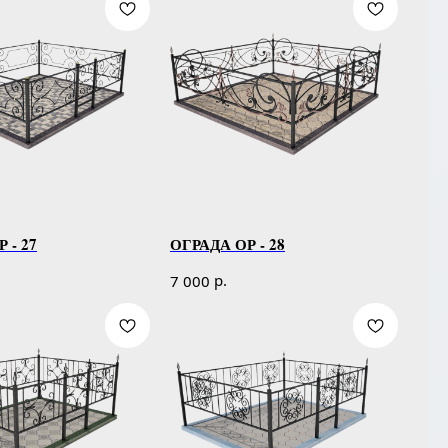
 - 27
ОГРАДА ОР - 28
р.
7 000