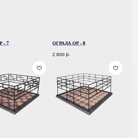
 - 7
ОГРАДА ОР - 8
р.
2 800