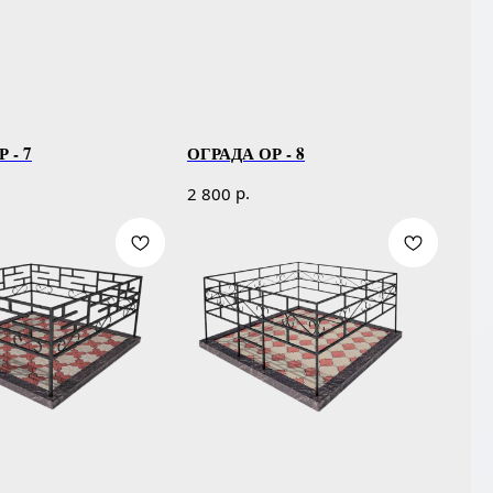
 - 7
ОГРАДА ОР - 8
р.
2 800