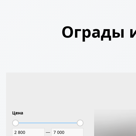
Ограды и
Цена
—