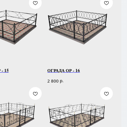
- 15
ОГРАДА ОР - 16
р.
2 800