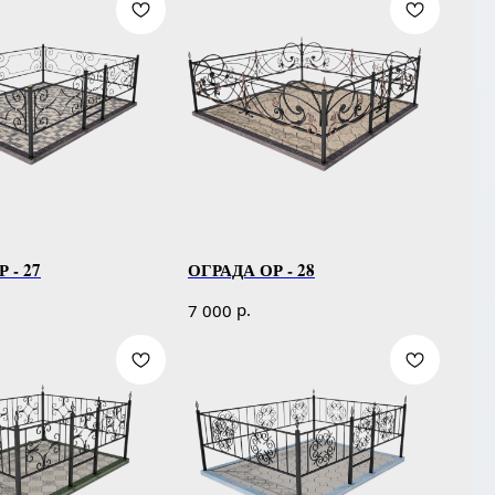
 - 27
ОГРАДА ОР - 28
р.
7 000