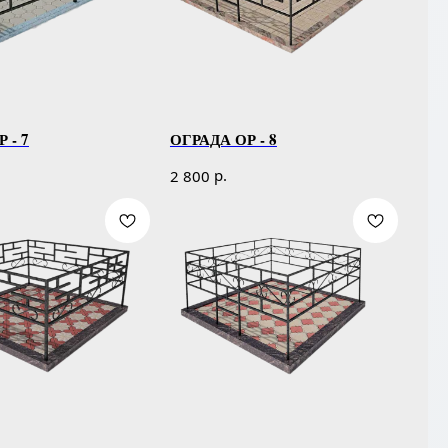
 - 7
ОГРАДА ОР - 8
р.
2 800