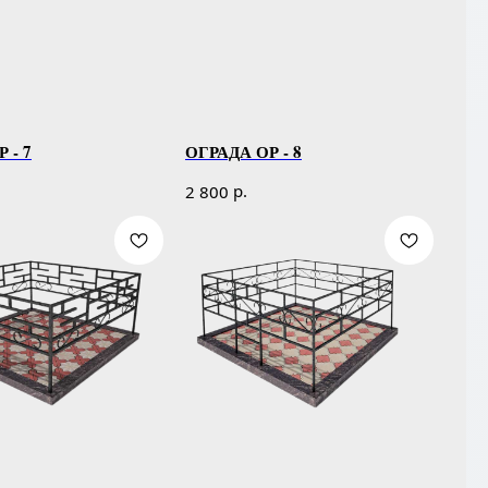
 - 7
ОГРАДА ОР - 8
р.
2 800