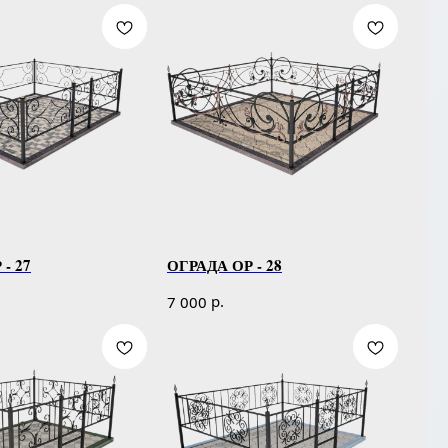
- 27
ОГРАДА ОР - 28
р.
7 000