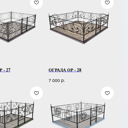
 - 27
ОГРАДА ОР - 28
р.
7 000