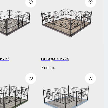
 - 27
ОГРАДА ОР - 28
р.
7 000