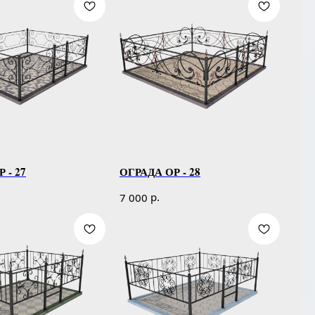
 - 27
ОГРАДА ОР - 28
р.
7 000