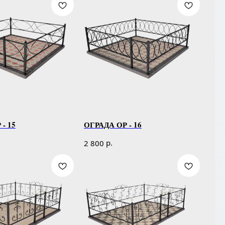
- 15
ОГРАДА ОР - 16
р.
2 800