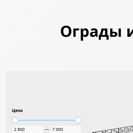
Ограды и
Цена
—